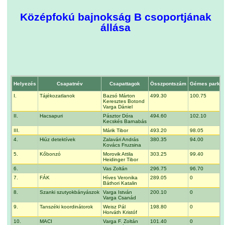
Középfokú bajnokság B csoportjának
állása
Helyezés
Csapatnév
Csapattagok
Összpontszám
Gémes parkv
I.
Tájékozatlanok
Bazsó Márton
499.30
100.75
Keresztes Botond
Varga Dániel
II.
Hacsapuri
Pásztor Dóra
494.60
102.10
Kecskés Barnabás
III.
Márik Tibor
493.20
98.05
4.
Hiúz detektívek
Zalavári András
380.35
94.00
Kovács Fruzsina
5.
Kőbonzó
Morovik Attila
303.25
99.40
Heidinger Tibor
6.
Vas Zoltán
296.75
96.70
7.
FÁK
Híves Veronika
289.05
0
Báthori Katalin
8.
Szanki szutyokbányászok
Varga István
200.10
0
Varga Csanád
9.
Tanszéki koordinátorok
Weisz Pál
198.80
0
Horváth Kristóf
10.
MACI
Varga F. Zoltán
101.40
0