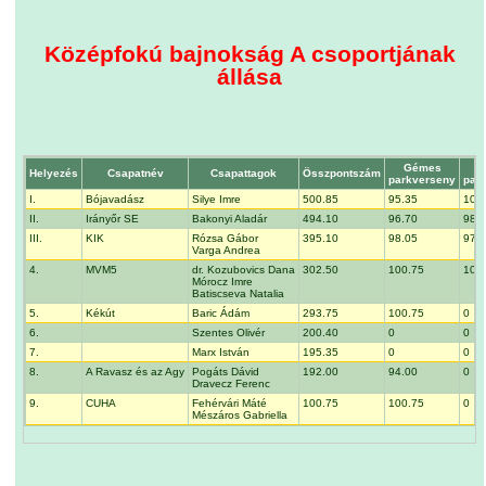
Középfokú bajnokság A csoportjának
állása
Gémes
Si
Helyezés
Csapatnév
Csapattagok
Összpontszám
parkverseny
par
I.
Bójavadász
Silye Imre
500.85
95.35
101
II.
Irányőr SE
Bakonyi Aladár
494.10
96.70
98.
III.
KIK
Rózsa Gábor
395.10
98.05
97.
Varga Andrea
4.
MVM5
dr. Kozubovics Dana
302.50
100.75
100
Mórocz Imre
Batiscseva Natalia
5.
Kékút
Baric Ádám
293.75
100.75
0
6.
Szentes Olivér
200.40
0
0
7.
Marx István
195.35
0
0
8.
A Ravasz és az Agy
Pogáts Dávid
192.00
94.00
0
Dravecz Ferenc
9.
CUHA
Fehérvári Máté
100.75
100.75
0
Mészáros Gabriella