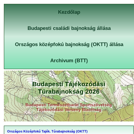
Kezdőlap
Budapesti családi bajnokság állása
Országos középfokú bajnokság (OKTT) állása
Archivum (BTT)
Budapesti Tájékozódási
Túrabajnokság 2026
Budapesti Természetbarát Sportszövetség
Tájékozódási Verseny Bizottság
Országos Középfokú Tajék. Túrabajnokság (OKTT)