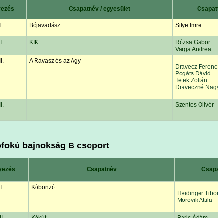
yezés
Csapatnév / egyesület
Csapat
I.
Bójavadász
Silye Imre
II.
KIK
Rózsa Gábor
Varga Andrea
II.
A Ravasz és az Agy
Dravecz Ferenc
Pogáts Dávid
Telek Zoltán
Draveczné Nagy
II.
Szentes Olivér
fokú bajnokság B csoport
yezés
Csapatnév
Csapa
I.
Kóbonzó
Heidinger Tibo
Morovik Attila
II.
Kékút
Baric Ádám