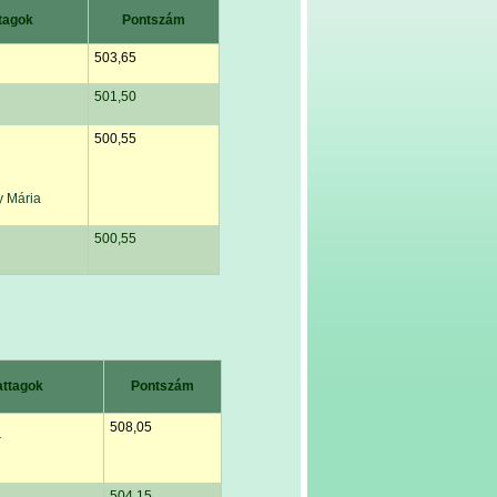
tagok
Pontszám
503,65
501,50
500,55
 Mária
500,55
ttagok
Pontszám
508,05
r
504,15