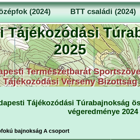
özépfok (2024)
BTT családi (2024)
i Tájékozódási Túra
2025
pesti Természetbarát Sportszöv
Tájékozódási Verseny Bizottság
apesti Tájékozódási Túrabajnokság ös
végeredménye 2024
fokú bajnokság A csoport