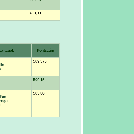
498,90
pattagok
Pontszám
509.575
lla
s
509,15
503,80
Nóra
ongor
s