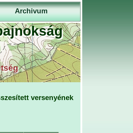
Archivum
bajnokság
etség
szesített versenyének