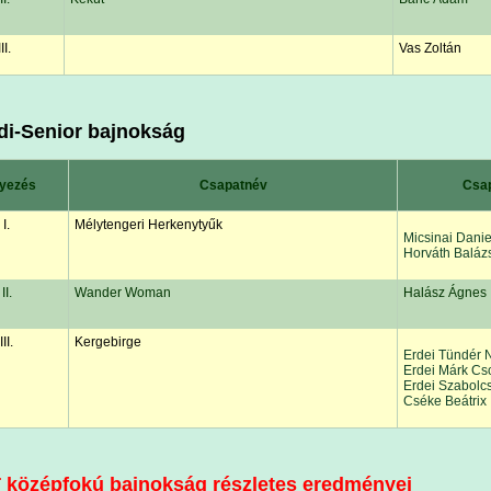
III.
Vas Zoltán
di-Senior bajnokság
yezés
Csapatnév
Csa
I.
Mélytengeri Herkenytyűk
Micsinai Danie
Horváth Baláz
II.
Wander Woman
Halász Ágnes
III.
Kergebirge
Erdei Tündér 
Erdei Márk Cs
Erdei Szabolc
Cséke Beátrix
 középfokú bajnokság részletes eredményei