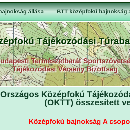
bajnokság állása
BTT középfokú bajnokság á
zépfokú Tájékozódási Túraba
udapesti Természetbarát Sportszövets
Tájékozódási Verseny Bizottság
Országos Középfokú Tájékozód
(OKTT) összesített v
Középfokú bajnokság A csopor