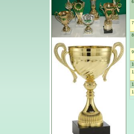
6
7
8
9
1
1
1
1