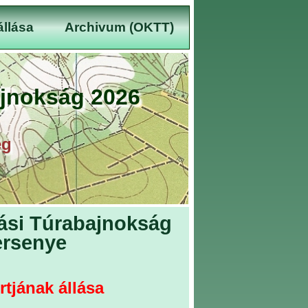
llása
Archivum (OKTT)
jnokság 2026
ég
ási Túrabajnokság
ersenye
tjának állása