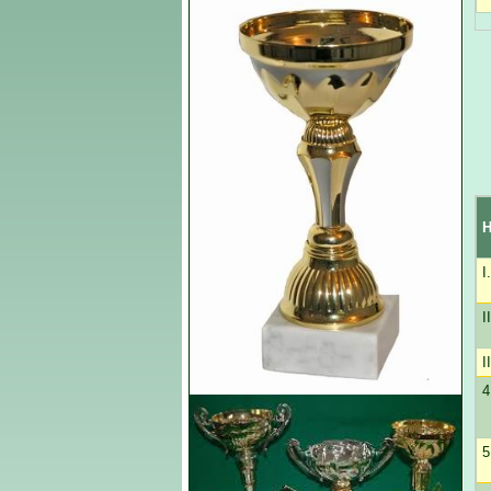
H
I.
II
II
4
5