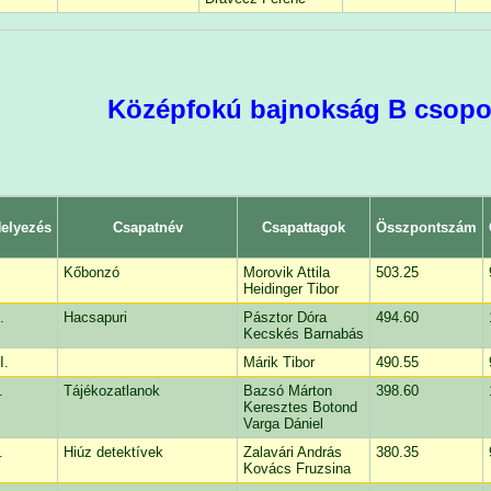
Középfokú bajnokság B csopor
elyezés
Csapatnév
Csapattagok
Összpontszám
Kőbonzó
Morovik Attila
503.25
Heidinger Tibor
.
Hacsapuri
Pásztor Dóra
494.60
Kecskés Barnabás
I.
Márik Tibor
490.55
.
Tájékozatlanok
Bazsó Márton
398.60
Keresztes Botond
Varga Dániel
.
Hiúz detektívek
Zalavári András
380.35
Kovács Fruzsina