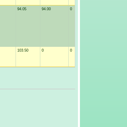
94.05
94.00
0
0
103.50
0
0
0
90.00
0
0
0
92.70
96.70
0
0
0
0
0
0
98.10
0
0
0