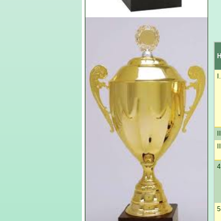
H
I.
II
II
4
5