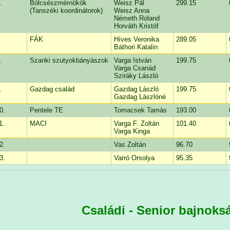
.
Bölcsészmérnökök
Weisz Pál
299.15
(Tanszéki koordinátorok)
Weisz Anna
Németh Roland
Horváth Kristóf
FÁK
Híves Veronika
289.05
Báthori Katalin
.
Szanki szutyokbányászok
Varga István
199.75
Varga Csanád
Sziráky László
.
Gazdag család
Gazdag László
199.75
Gazdag Lászlóné
0.
Pentele TE
Tomacsek Tamás
193.00
1.
MACI
Varga F. Zoltán
101.40
Varga Kinga
2.
Vas Zoltán
96.70
3.
Varró Orsolya
95.35
Családi - Senior bajnoksá