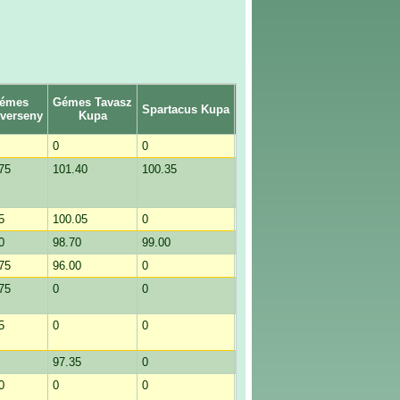
émes
Gémes Tavasz
Bakancsos Atom
Spartacus Kupa
Rezét Kup
kverseny
Kupa
Kupa
0
0
100.35
0
75
101.40
100.35
99.00
98.35
5
100.05
0
0
101.05
0
98.70
99.00
0
0
75
96.00
0
0
0
75
0
0
0
97.00
5
0
0
0
0
97.35
0
0
0
0
0
0
0
99.70