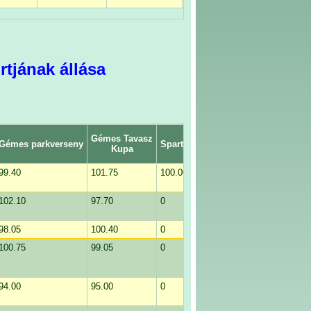
tjának állása
Gémes Tavasz
Bakancsos Atom
Gémes parkverseny
Spartacus Kupa
Kupa
Kupa
99.40
101.75
100.00
0
102.10
97.70
0
0
98.05
100.40
0
0
100.75
99.05
0
0
94.00
95.00
0
0