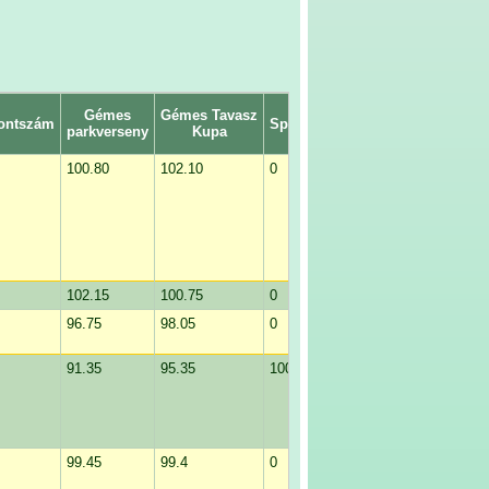
Gémes
Gémes Tavasz
Bakancsos At
ontszám
Spartacus Kupa
parkverseny
Kupa
Kupa
100.80
102.10
0
0
102.15
100.75
0
0
96.75
98.05
0
0
91.35
95.35
100.00
0
99.45
99.4
0
0