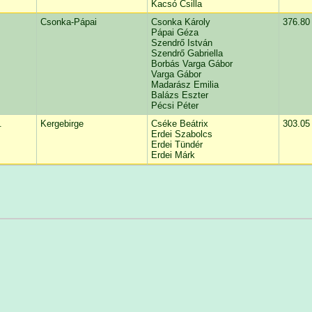
Kacsó Csilla
Csonka-Pápai
Csonka Károly
376.80
Pápai Géza
Szendrő István
Szendrő Gabriella
Borbás Varga Gábor
Varga Gábor
Madarász Emilia
Balázs Eszter
Pécsi Péter
.
Kergebirge
Cséke Beátrix
303.05
Erdei Szabolcs
Erdei Tündér
Erdei Márk
.
Csókási
Csókási Zsolt
284.15
Csókásiné Oláh Andrea
.
Keresgélők
Metzker József
280.75
Ágoston Emese
dr. Piri Hajnalka
Nagy Éva Ildikó
0.
Kis Jedik
Szabó Zoltán
200.90
Szabóné Borbély Magdolna
Szabó Benedek
Szabó Regő
1.
Medve utcai kirándulások
Fömötör Gábor
193.50
Mezei Dorottya