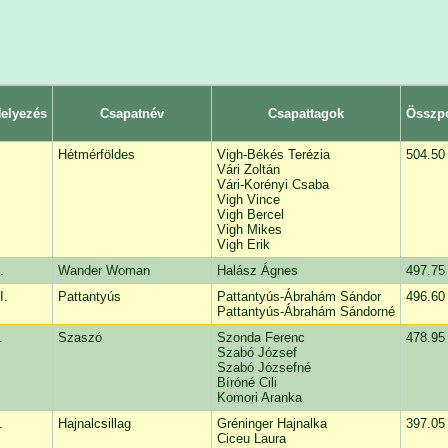
elyezés
Csapatnév
Csapattagok
Összp
Hétmérföldes
Vigh-Békés Terézia
504.50
Vári Zoltán
Vári-Korényi Csaba
Vigh Vince
Vigh Bercel
Vigh Mikes
Vigh Erik
.
Wander Woman
Halász Ágnes
497.75
I.
Pattantyús
Pattantyús-Ábrahám Sándor
496.60
Pattantyús-Ábrahám Sándorné
.
Szaszó
Szonda Ferenc
478.95
Szabó József
Szabó Józsefné
Bíróné Cili
Komori Aranka
.
Hajnalcsillag
Gréninger Hajnalka
397.05
Ciceu Laura