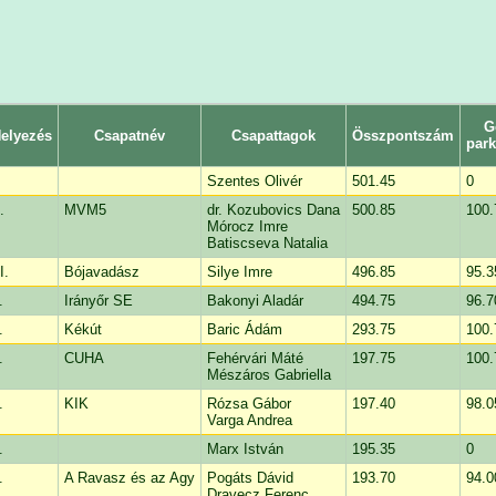
G
elyezés
Csapatnév
Csapattagok
Összpontszám
par
Szentes Olivér
501.45
0
.
MVM5
dr. Kozubovics Dana
500.85
100.
Mórocz Imre
Batiscseva Natalia
I.
Bójavadász
Silye Imre
496.85
95.3
.
Irányőr SE
Bakonyi Aladár
494.75
96.7
.
Kékút
Baric Ádám
293.75
100.
.
CUHA
Fehérvári Máté
197.75
100.
Mészáros Gabriella
.
KIK
Rózsa Gábor
197.40
98.0
Varga Andrea
.
Marx István
195.35
0
.
A Ravasz és az Agy
Pogáts Dávid
193.70
94.0
Dravecz Ferenc