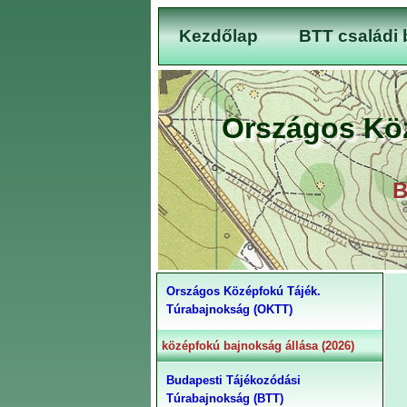
Kezdőlap
BTT családi 
Országos Kö
B
Országos Középfokú Tájék.
Túrabajnokság (OKTT)
középfokú bajnokság állása (2026)
Budapesti Tájékozódási
Túrabajnokság (BTT)