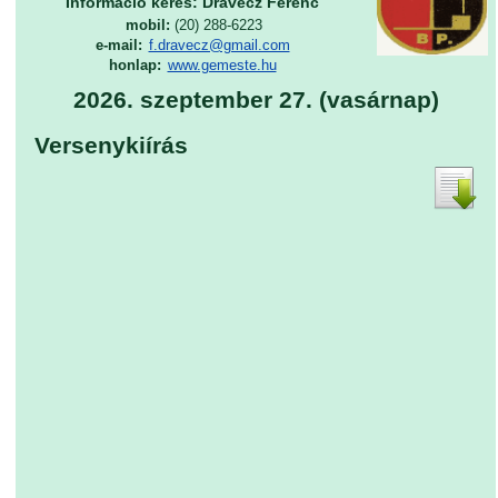
Információ kérés: Dravecz Ferenc
mobil:
(20) 288-6223
e-mail:
f.dravecz@gmail.com
honlap:
www.gemeste.hu
2026. szeptember 27. (vasárnap)
Versenykiírás