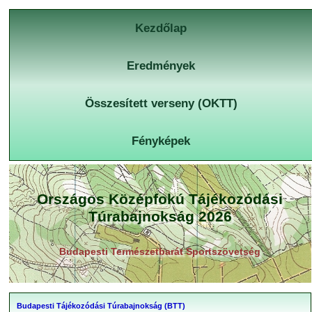
Kezdőlap
Eredmények
Összesített verseny (OKTT)
Fényképek
Országos Középfokú Tájékozódási
Túrabajnokság 2026
Budapesti Természetbarát Sportszövetség
Budapesti Tájékozódási Túrabajnokság (BTT)