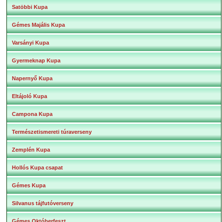
Satöbbi Kupa
Gémes Majális Kupa
Varsányi Kupa
Gyermeknap Kupa
Napernyő Kupa
Eltájoló Kupa
Campona Kupa
Természetismereti túraverseny
Zemplén Kupa
Hollós Kupa csapat
Gémes Kupa
Silvanus tájfutóverseny
Gémes Októberfeszt