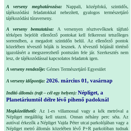
A verseny meghatározása:
Nappali, középfokú, szintidős,
tájékozódási feladatokkal nehezített, gyalogos természetjáró
tájékozódási túraverseny.
A verseny bemutatása:
A versenyen résztvevőknek tájfutó
térképen bejelölt ellenőrző pontokat kell felkeresni tetszőleges
sorrendben, a megadott szintidőn belül. Az ellenőrző pontok
közelében tévesztő bóják is lesznek. A tévesztő bójánál történő
igazolásért a megszerezhető pontszám fele jár.
Szerkesztés nem
lesz, de tájékozódással kapcsolatos feladatok igen.
A verseny rendezője:
Gémes Természetjáró Egyesület
2026. március 01, vasárnap
A verseny időpontja:
Népliget, a
Indító állomás (rajt – cél egy helyen):
Planetáriumtól délre lévő pihenő padoknál
Megközelíthető:
Az 1-es villamossal vagy a kék metróval a
Népliget megállóig kell utazni. Onnan néhány perc séta. Az
autóval érkezők a Népliget Vajda Péter utcai parkolójában vagy a
Népliget metró állomás közelében lévő P+R parkolóban tudnak