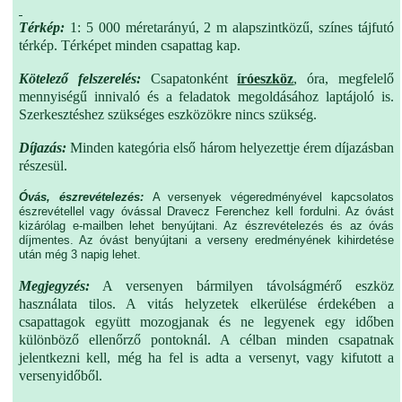
Térkép:
1: 5 000 méretarányú, 2 m alapszintközű, színes tájfutó
térkép.
Térképet minden csapattag kap.
Kötelező felszerelés:
Csapatonként
íróeszköz
, óra, megfelelő
mennyiségű innivaló és a feladatok megoldásához laptájoló is.
Szerkesztéshez szükséges eszközökre nincs szükség.
Díjazás:
Minden kategória első három helyezettje érem díjazásban
részesül.
Óvás, észrevételezés:
A versenyek végeredményével kapcsolatos
észrevétellel vagy óvással Dravecz Ferenchez kell fordulni. Az óvást
kizárólag e-mailben lehet benyújtani. Az észrevételezés és az óvás
díjmentes. Az óvást benyújtani a verseny eredményének kihirdetése
után még 3 napig lehet.
Megjegyzés:
A versenyen bármilyen távolságmérő eszköz
használata tilos. A vitás helyzetek elkerülése érdekében a
csapattagok együtt mozogjanak és ne legyenek egy időben
különböző ellenőrző pontoknál. A célban minden csapatnak
jelentkezni kell, még ha fel is adta a versenyt, vagy kifutott a
versenyidőből.