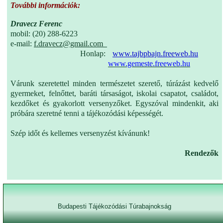
További információk:
Dravecz Ferenc
mobil: (20) 288-6223
e-mail:
f.dravecz@gmail.com
Honlap:
www.tajbpbajn.freeweb.hu
www.gemeste.freeweb.hu
Várunk szeretettel minden természetet szerető, túrázást kedvelő
gyermeket, felnőttet, baráti társaságot, iskolai csapatot, családot,
kezdőket és gyakorlott versenyzőket. Egyszóval mindenkit, aki
próbára szeretné tenni a tájékozódási képességét.
Szép időt és kellemes versenyzést kívánunk!
Rendezők
Budapesti Tájékozódási Túrabajnokság