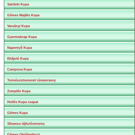
Satöbbi Kupa
Gémes Majális Kupa
Varsányi Kupa
Gyermeknap Kupa
Napernyő Kupa
Eltájoló Kupa
Campona Kupa
Természetismereti túraverseny
Zemplén Kupa
Hollós Kupa csapat
Gémes Kupa
Silvanus tájfutóverseny
Gémes Októberfeszt