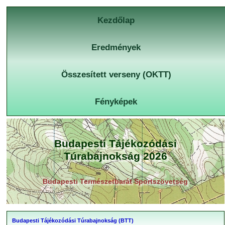
Kezdőlap
Eredmények
Összesített verseny (OKTT)
Fényképek
Budapesti Tájékozódási
Túrabajnokság 2026
Budapesti Természetbarát Sportszövetség
Budapesti Tájékozódási Túrabajnokság (BTT)