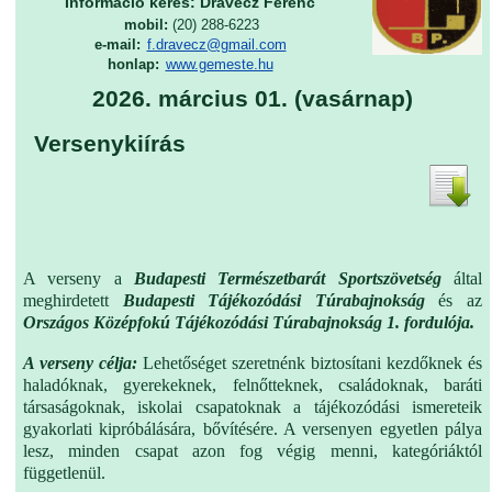
Információ kérés: Dravecz Ferenc
mobil:
(20) 288-6223
e-mail:
f.dravecz@gmail.com
honlap:
www.gemeste.hu
2026. március 01. (vasárnap)
Versenykiírás
A verseny a
Budapesti Természetbarát Sportszövetség
által
meghirdetett
Budapesti Tájékozódási Túrabajnokság
és az
Országos Középfokú Tájékozódási Túrabajnokság 1. fordulója.
A verseny célja:
Lehetőséget szeretnénk biztosítani kezdőknek és
haladóknak, gyerekeknek, felnőtteknek, családoknak, baráti
társaságoknak, iskolai csapatoknak a tájékozódási ismereteik
gyakorlati kipróbálására, bővítésére. A versenyen egyetlen pálya
lesz, minden csapat azon fog végig menni, kategóriáktól
függetlenül.