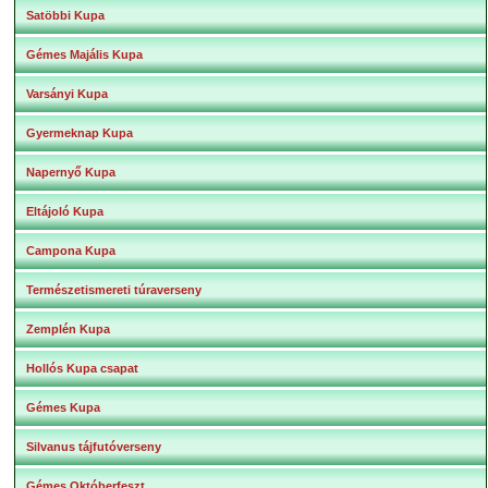
Satöbbi Kupa
Gémes Majális Kupa
Varsányi Kupa
Gyermeknap Kupa
Napernyő Kupa
Eltájoló Kupa
Campona Kupa
Természetismereti túraverseny
Zemplén Kupa
Hollós Kupa csapat
Gémes Kupa
Silvanus tájfutóverseny
Gémes Októberfeszt