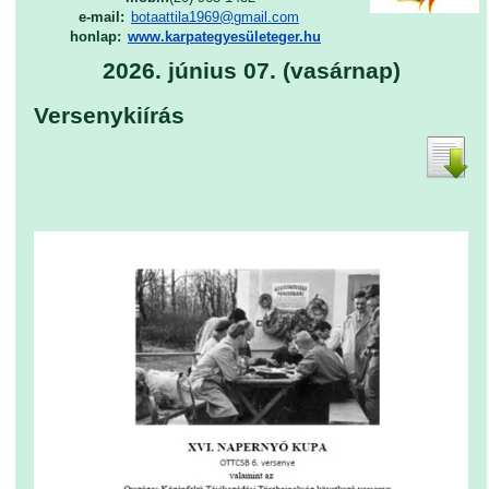
e-mail:
botaattila1969@gmail.com
honlap:
www.karpategyesületeger.hu
2026. június 07. (vasárnap)
Versenykiírás