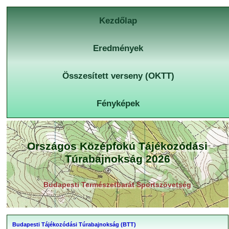
Kezdőlap
Eredmények
Összesített verseny (OKTT)
Fényképek
Országos Középfokú Tájékozódási
Túrabajnokság 2026
Budapesti Természetbarát Sportszövetség
Budapesti Tájékozódási Túrabajnokság (BTT)