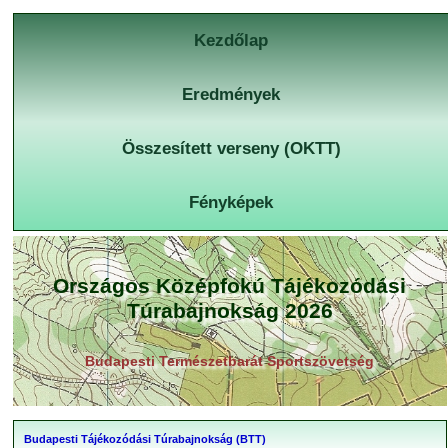
Kezdőlap
Eredmények
Összesített verseny (OKTT)
Fényképek
Országos Középfokú Tájékozódási
Túrabajnokság 2026
Budapesti Természetbarát Sportszövetség
Budapesti Tájékozódási Túrabajnokság (BTT)