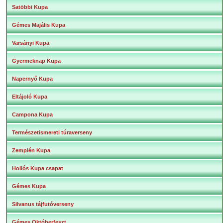
Satöbbi Kupa
Gémes Majális Kupa
Varsányi Kupa
Gyermeknap Kupa
Napernyő Kupa
Eltájoló Kupa
Campona Kupa
Természetismereti túraverseny
Zemplén Kupa
Hollós Kupa csapat
Gémes Kupa
Silvanus tájfutóverseny
Gémes Októberfeszt