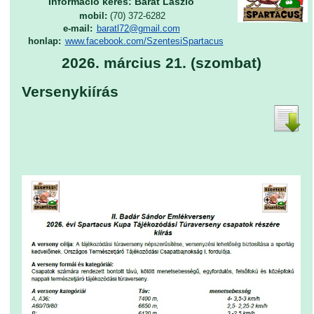
Információ kérés: Barát László
mobil:
(70) 372-6282
e-mail:
baratl72@gmail.com
honlap:
www.facebook.com/SzentesiSpartacus
2026. március 21. (szombat)
Versenykiírás