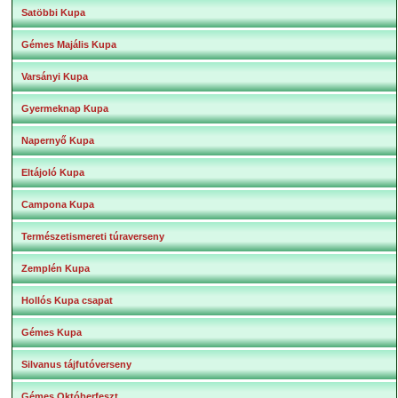
Satöbbi Kupa
Gémes Majális Kupa
Varsányi Kupa
Gyermeknap Kupa
Napernyő Kupa
Eltájoló Kupa
Campona Kupa
Természetismereti túraverseny
Zemplén Kupa
Hollós Kupa csapat
Gémes Kupa
Silvanus tájfutóverseny
Gémes Októberfeszt