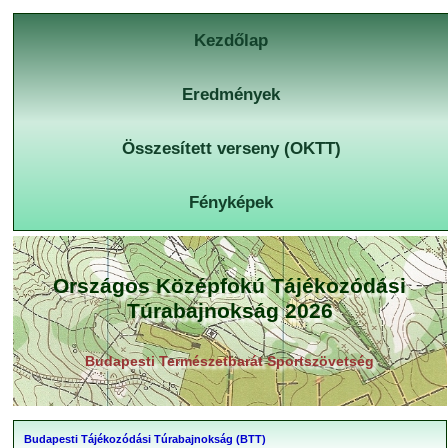
Kezdőlap
Eredmények
Összesített verseny (OKTT)
Fényképek
Országos Középfokú Tájékozódási
Túrabajnokság 2026
Budapesti Természetbarát Sportszövetség
Budapesti Tájékozódási Túrabajnokság (BTT)